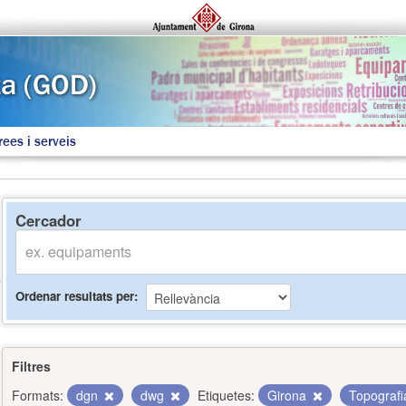
rees i serveis
Cercador
Ordenar resultats per
Filtres
Formats:
dgn
dwg
Etiquetes:
Girona
Topograf