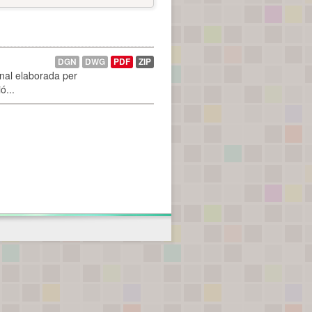
DGN
DWG
PDF
ZIP
onal elaborada per
ó...