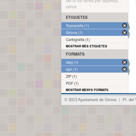
No hi ha filtres per aquesta
cerca
ETIQUETES
Topografia (1)
Girona (1)
Cartografia (1)
MOSTRAR MÉS ETIQUETES
FORMATS
dwg (1)
dgn (1)
ZIP (1)
PDF (1)
MOSTRAR MENYS FORMATS
© 2013 Ajuntament de Girona
|
Pl. del