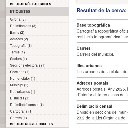
MOSTRAR MÉS CATEGORIES
Resultat de la cerca
ETIQUETES
Girona (8)
Base topogràfica
Delimitacions (3)
Cartografia topogràfica ofic
Barris (2)
restitució fotogramètrica i ta
Adreces (2)
Topografia (1)
Carrers
Terme (1)
Carrers del municipi.
Sectors (1)
Seccions electorals (1)
Illes urbanes
Illes urbanes de la ciutat: de
Seccions (1)
Nomenclàtor (1)
Adreces postals
Municipi (1)
Adreces postals. Any 2025. L
Illes urbanes (1)
d’interior d’illa en el cas de
Districtes (1)
Delimitació censal (1)
Delimitació censal
Cartografia (1)
Divisió en seccions del muni
23.2 de la Llei Orgànica del
Carrers (1)
MOSTRAR MENYS ETIQUETES