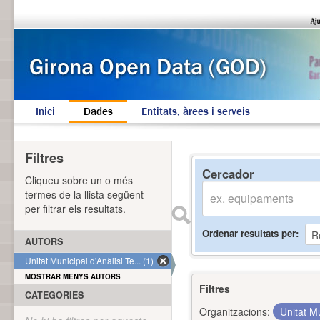
Inici
Dades
Entitats, àrees i serveis
Filtres
Cercador
Cliqueu sobre un o més
termes de la llista següent
per filtrar els resultats.
Ordenar resultats per
AUTORS
Unitat Municipal d'Anàlisi Te... (1)
MOSTRAR MENYS AUTORS
Filtres
CATEGORIES
Organitzacions:
Unitat Mu