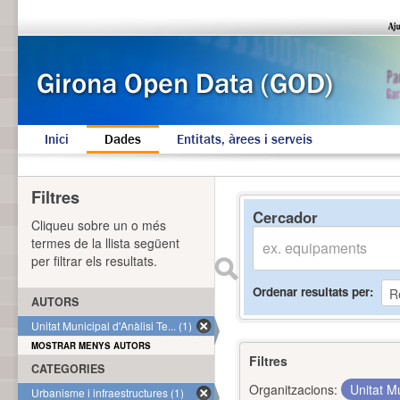
Inici
Dades
Entitats, àrees i serveis
Filtres
Cercador
Cliqueu sobre un o més
termes de la llista següent
per filtrar els resultats.
Ordenar resultats per
AUTORS
Unitat Municipal d'Anàlisi Te... (1)
MOSTRAR MENYS AUTORS
Filtres
CATEGORIES
Organitzacions:
Unitat Mu
Urbanisme i infraestructures (1)