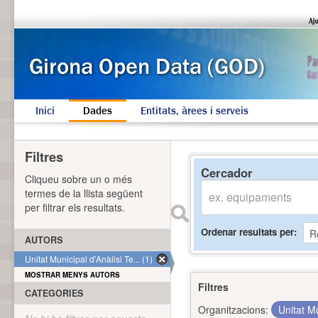
Inici
Dades
Entitats, àrees i serveis
Filtres
Cercador
Cliqueu sobre un o més
termes de la llista següent
per filtrar els resultats.
Ordenar resultats per
AUTORS
Unitat Municipal d'Anàlisi Te... (1)
MOSTRAR MENYS AUTORS
Filtres
CATEGORIES
Organitzacions:
Unitat Mu