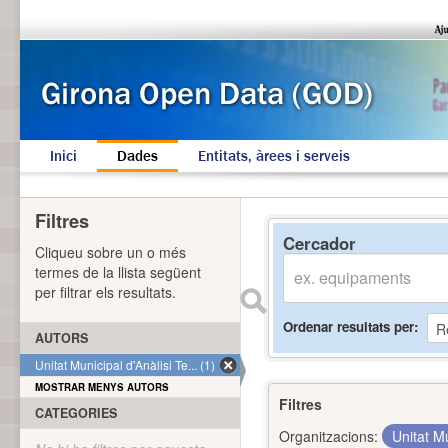
Inici
Dades
Entitats, àrees i serveis
Filtres
Cercador
Cliqueu sobre un o més
termes de la llista següent
per filtrar els resultats.
Ordenar resultats per
AUTORS
Unitat Municipal d'Anàlisi Te... (1)
MOSTRAR MENYS AUTORS
Filtres
CATEGORIES
Organitzacions:
Unitat Mu