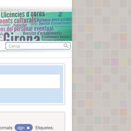
ormats:
dgn
Etiquetes: