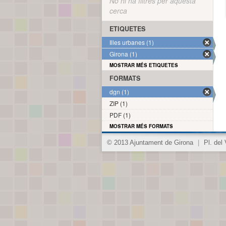
No hi ha filtres per aquesta
cerca
ETIQUETES
Illes urbanes (1)
Girona (1)
MOSTRAR MÉS ETIQUETES
FORMATS
dgn (1)
ZIP (1)
PDF (1)
MOSTRAR MÉS FORMATS
© 2013 Ajuntament de Girona
|
Pl. del