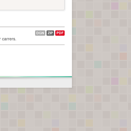
DGN
ZIP
PDF
r carrers.