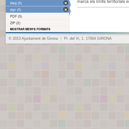
marca els límits territorials
dwg (5)
dgn (5)
PDF (5)
ZIP (2)
MOSTRAR MENYS FORMATS
© 2013 Ajuntament de Girona
|
Pl. del Vi, 1. 17004 GIRONA