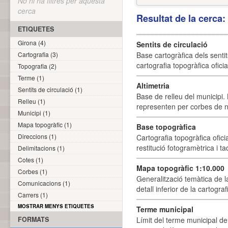
No hi ha filtres per aquesta
cerca
Resultat de la cerca
ETIQUETES
Girona (4)
Sentits de circulació
Cartografia (3)
Base cartogràfica dels sentit
cartografia topogràfica ofici
Topografia (2)
Terme (1)
Altimetria
Sentits de circulació (1)
Base de relleu del municipi.
Relleu (1)
representen per corbes de ni
Municipi (1)
Mapa topogràfic (1)
Base topogràfica
Direccions (1)
Cartografia topogràfica ofic
restitució fotogramètrica i ta
Delimitacions (1)
Cotes (1)
Mapa topogràfic 1:10.000
Corbes (1)
Generalització temàtica de l
Comunicacions (1)
detall inferior de la cartogra
Carrers (1)
MOSTRAR MENYS ETIQUETES
Terme municipal
FORMATS
Límit del terme municipal de 