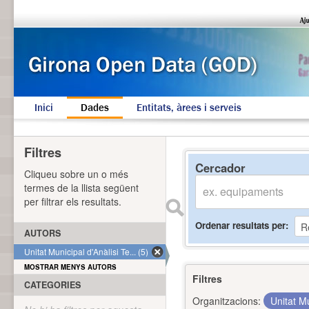
Inici
Dades
Entitats, àrees i serveis
Filtres
Cercador
Cliqueu sobre un o més
termes de la llista següent
per filtrar els resultats.
Ordenar resultats per
AUTORS
Unitat Municipal d'Anàlisi Te... (5)
MOSTRAR MENYS AUTORS
Filtres
CATEGORIES
Organitzacions:
Unitat Mu