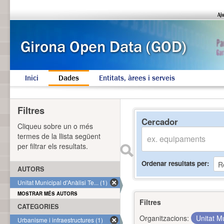
Inici
Dades
Entitats, àrees i serveis
Filtres
Cercador
Cliqueu sobre un o més
termes de la llista següent
per filtrar els resultats.
Ordenar resultats per
AUTORS
Unitat Municipal d'Anàlisi Te... (1)
MOSTRAR MÉS AUTORS
Filtres
CATEGORIES
Organitzacions:
Unitat Mu
Urbanisme i infraestructures (1)