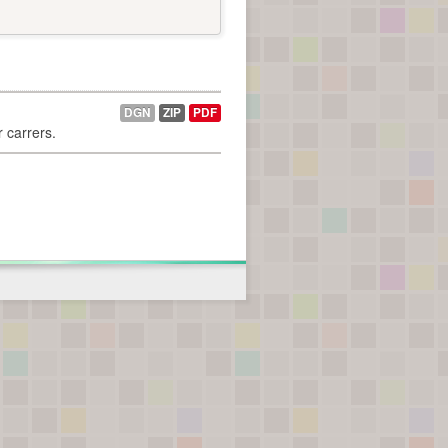
DGN
ZIP
PDF
r carrers.