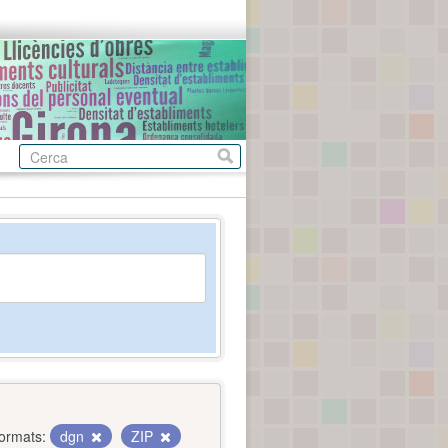
ormats:
dgn
ZIP