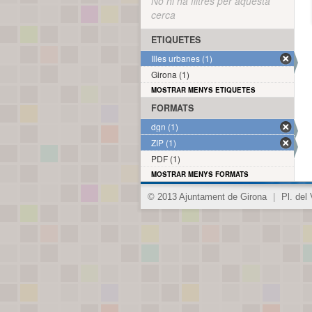
No hi ha filtres per aquesta
cerca
ETIQUETES
Illes urbanes (1)
Girona (1)
MOSTRAR MENYS ETIQUETES
FORMATS
dgn (1)
ZIP (1)
PDF (1)
MOSTRAR MENYS FORMATS
© 2013 Ajuntament de Girona
|
Pl. del