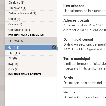
Districtes (1)
Illes urbanes
Direccions (1)
Illes urbanes de la ciutat: de
Delimitació censal (1)
Cotes (1)
Adreces postals
Corbes (1)
Adreces postals. Any 2025. L
Comunicacions (1)
d’interior d’illa en el cas de
MOSTRAR MENYS ETIQUETES
Delimitació censal
FORMATS
Divisió en seccions del muni
dgn (11)
23.2 de la Llei Orgànica del
PDF (11)
ZIP (8)
Terme municipal
Límit del terme municipal de 
dwg (5)
marca els límits territorials
CSV (2)
MOSTRAR MENYS FORMATS
Barris
Delimitació dels barris del mu
Sectors
Delimitació dels sectors del 