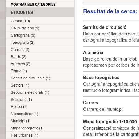
MOSTRAR MÉS CATEGORIES
Resultat de la cerca
ETIQUETES
Girona (10)
Sentits de circulació
Delimitacions (3)
Base cartogràfica dels sentit
Cartografia (3)
cartografia topogràfica ofici
Topografia (2)
Carrers (2)
Altimetria
Barris (2)
Base de relleu del municipi.
Adreces (2)
representen per corbes de ni
Terme (1)
Base topogràfica
Sentits de circulació (1)
Cartografia topogràfica ofic
Sectors (1)
restitució fotogramètrica i ta
Seccions electorals (1)
Seccions (1)
Carrers
Relleu (1)
Carrers del municipi.
Nomenclàtor (1)
Municipi (1)
Mapa topogràfic 1:10.000
Generalització temàtica de l
Mapa topogràfic (1)
detall inferior de la cartogra
Illes urbanes (1)