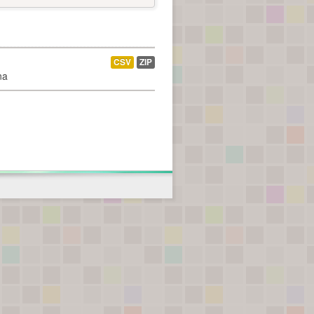
CSV
ZIP
na