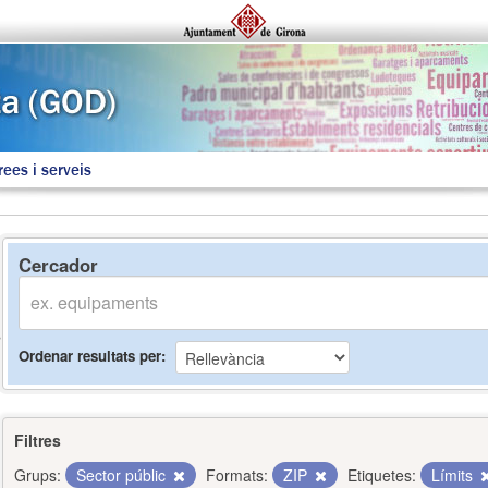
rees i serveis
Cercador
Ordenar resultats per
Filtres
Grups:
Sector públic
Formats:
ZIP
Etiquetes:
Límits