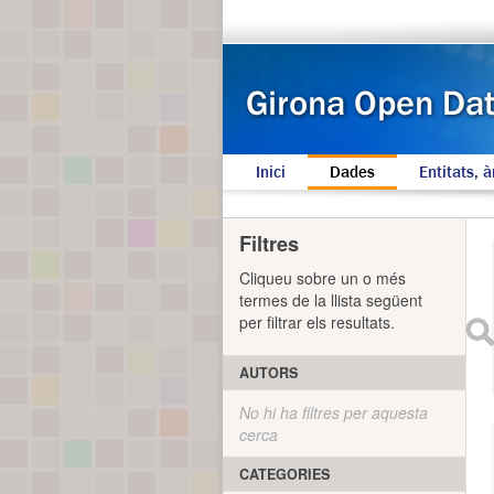
Inici
Dades
Entitats, à
Filtres
Cliqueu sobre un o més
termes de la llista següent
per filtrar els resultats.
AUTORS
No hi ha filtres per aquesta
cerca
CATEGORIES