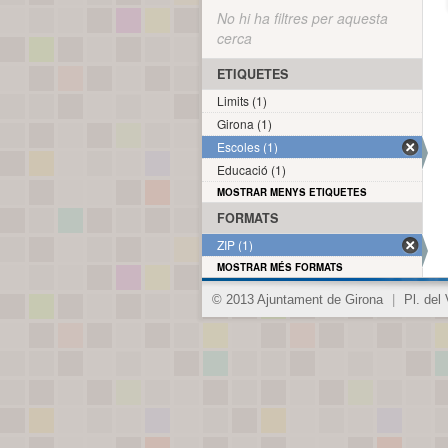
No hi ha filtres per aquesta
cerca
ETIQUETES
Limits (1)
Girona (1)
Escoles (1)
Educació (1)
MOSTRAR MENYS ETIQUETES
FORMATS
ZIP (1)
MOSTRAR MÉS FORMATS
© 2013 Ajuntament de Girona
|
Pl. del