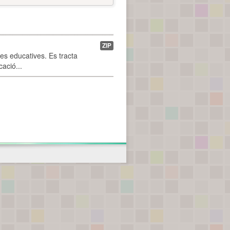
ZIP
pes educatives. Es tracta
ació...