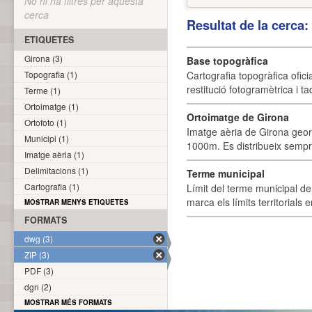
No hi ha filtres per aquesta
cerca
Resultat de la cerca
ETIQUETES
Girona (3)
Base topogràfica
Topografia (1)
Cartografia topogràfica ofic
restitució fotogramètrica i ta
Terme (1)
Ortoimatge (1)
Ortoimatge de Girona
Ortofoto (1)
Imatge aèria de Girona geor
Municipi (1)
1000m. Es distribueix sempre
Imatge aèria (1)
Delimitacions (1)
Terme municipal
Cartografia (1)
Límit del terme municipal de 
marca els límits territorials
MOSTRAR MENYS ETIQUETES
FORMATS
dwg (3)
ZIP (3)
PDF (3)
dgn (2)
MOSTRAR MÉS FORMATS