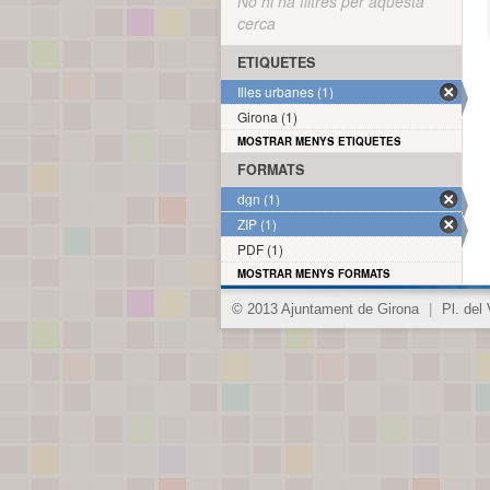
No hi ha filtres per aquesta
cerca
ETIQUETES
Illes urbanes (1)
Girona (1)
MOSTRAR MENYS ETIQUETES
FORMATS
dgn (1)
ZIP (1)
PDF (1)
MOSTRAR MENYS FORMATS
© 2013 Ajuntament de Girona
|
Pl. del