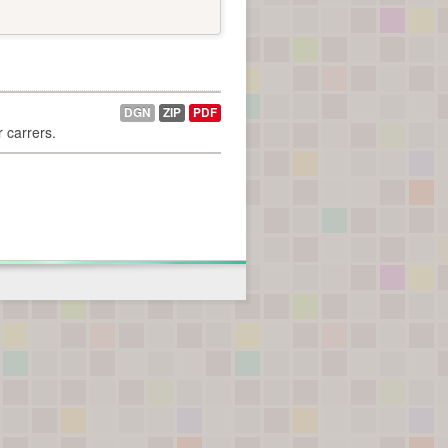
DGN
ZIP
PDF
r carrers.