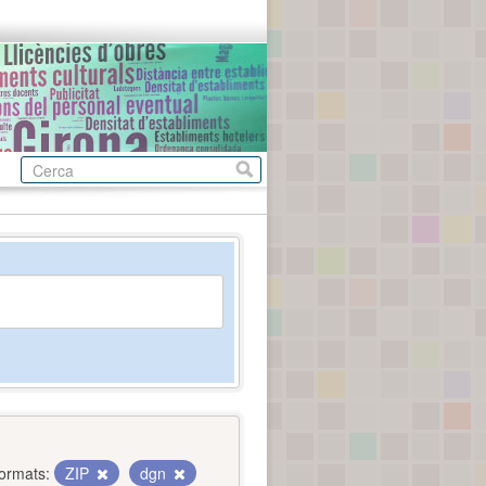
ormats:
ZIP
dgn