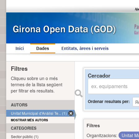
Inici
Dades
Entitats, àrees i serveis
Filtres
Cercador
Cliqueu sobre un o més
termes de la llista següent
per filtrar els resultats.
Ordenar resultats per
AUTORS
Unitat Municipal d'Anàlisi Te... (1)
MOSTRAR MÉS AUTORS
Filtres
CATEGORIES
Organitzacions:
Unitat Mu
Sector públic (1)