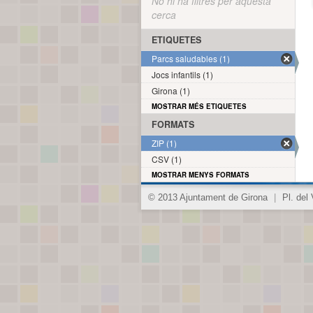
No hi ha filtres per aquesta
cerca
ETIQUETES
Parcs saludables (1)
Jocs infantils (1)
Girona (1)
MOSTRAR MÉS ETIQUETES
FORMATS
ZIP (1)
CSV (1)
MOSTRAR MENYS FORMATS
© 2013 Ajuntament de Girona
|
Pl. del