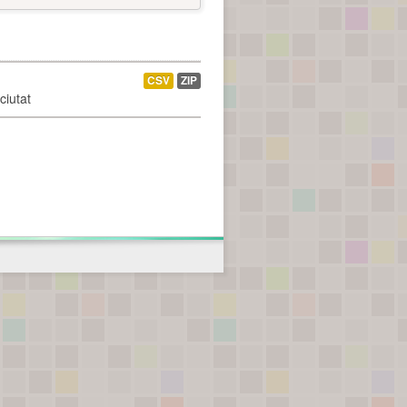
CSV
ZIP
ciutat