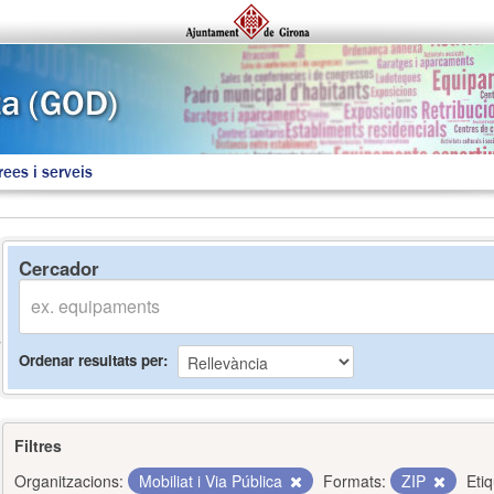
rees i serveis
Cercador
Ordenar resultats per
Filtres
Organitzacions:
Mobiliat i Via Pública
Formats:
ZIP
Eti