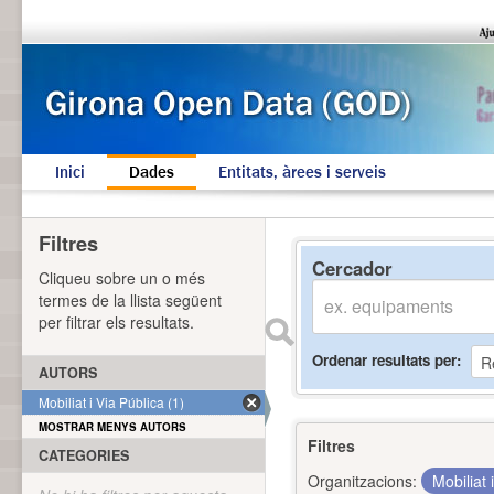
Inici
Dades
Entitats, àrees i serveis
Filtres
Cercador
Cliqueu sobre un o més
termes de la llista següent
per filtrar els resultats.
Ordenar resultats per
AUTORS
Mobiliat i Via Pública (1)
MOSTRAR MENYS AUTORS
Filtres
CATEGORIES
Organitzacions:
Mobiliat 