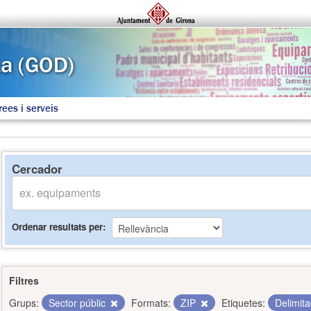
rees i serveis
Cercador
Ordenar resultats per
Filtres
Grups:
Sector públic
Formats:
ZIP
Etiquetes:
Delimit