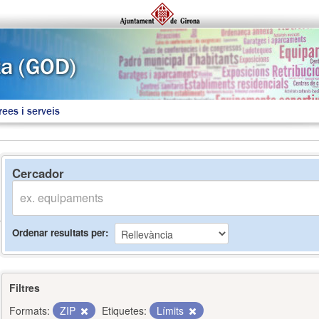
rees i serveis
Cercador
Ordenar resultats per
Filtres
Formats:
ZIP
Etiquetes:
Límits