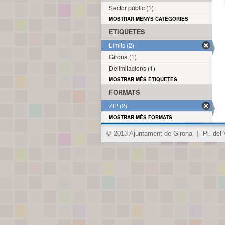
Sector públic (1)
MOSTRAR MENYS CATEGORIES
ETIQUETES
Límits (2)
Girona (1)
Delimitacions (1)
MOSTRAR MÉS ETIQUETES
FORMATS
ZIP (2)
MOSTRAR MÉS FORMATS
© 2013 Ajuntament de Girona
|
Pl. del