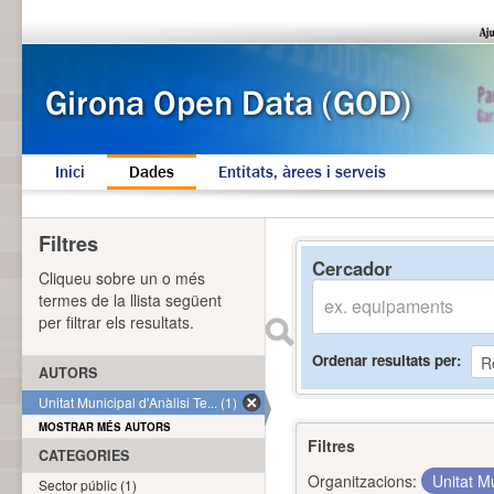
Inici
Dades
Entitats, àrees i serveis
Filtres
Cercador
Cliqueu sobre un o més
termes de la llista següent
per filtrar els resultats.
Ordenar resultats per
AUTORS
Unitat Municipal d'Anàlisi Te... (1)
MOSTRAR MÉS AUTORS
Filtres
CATEGORIES
Organitzacions:
Unitat Mu
Sector públic (1)