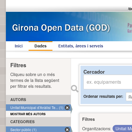
Inici
Dades
Entitats, àrees i serveis
Filtres
Cercador
Cliqueu sobre un o més
termes de la llista següent
per filtrar els resultats.
Ordenar resultats per
AUTORS
Unitat Municipal d'Anàlisi Te... (1)
MOSTRAR MÉS AUTORS
Filtres
CATEGORIES
Organitzacions:
Unitat Mu
Sector públic (1)