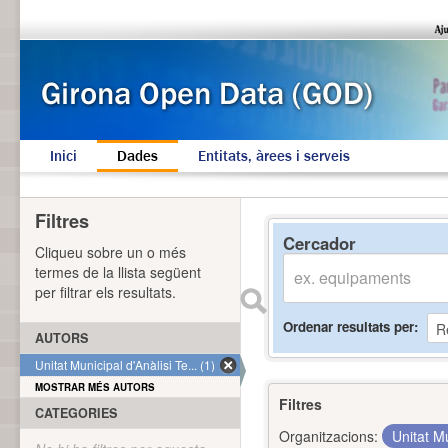
Inici
Dades
Entitats, àrees i serveis
Filtres
Cercador
Cliqueu sobre un o més
termes de la llista següent
per filtrar els resultats.
Ordenar resultats per
AUTORS
Unitat Municipal d'Anàlisi Te... (1)
MOSTRAR MÉS AUTORS
Filtres
CATEGORIES
Organitzacions:
Unitat Mu