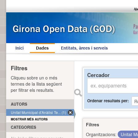
Inici
Dades
Entitats, àrees i serveis
Filtres
Cercador
Cliqueu sobre un o més
termes de la llista següent
per filtrar els resultats.
Ordenar resultats per
AUTORS
Unitat Municipal d'Anàlisi Te... (1)
MOSTRAR MÉS AUTORS
Filtres
CATEGORIES
Organitzacions:
Unitat Mu