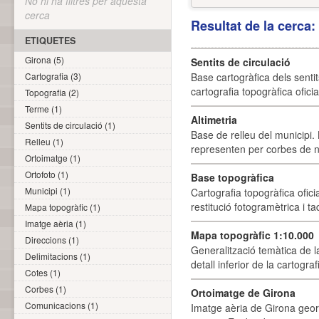
No hi ha filtres per aquesta
cerca
Resultat de la cerca
ETIQUETES
Girona (5)
Sentits de circulació
Cartografia (3)
Base cartogràfica dels sentit
cartografia topogràfica ofici
Topografia (2)
Terme (1)
Altimetria
Sentits de circulació (1)
Base de relleu del municipi.
Relleu (1)
representen per corbes de ni
Ortoimatge (1)
Ortofoto (1)
Base topogràfica
Municipi (1)
Cartografia topogràfica ofic
restitució fotogramètrica i ta
Mapa topogràfic (1)
Imatge aèria (1)
Mapa topogràfic 1:10.000
Direccions (1)
Generalització temàtica de l
Delimitacions (1)
detall inferior de la cartogra
Cotes (1)
Corbes (1)
Ortoimatge de Girona
Comunicacions (1)
Imatge aèria de Girona geor