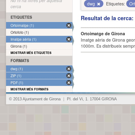
No hi ha filtres per aquesta
dwg
Etiquetes:
Or
cerca
Resultat de la cerca
ETIQUETES
Ortoimatge (1)
Ortofoto (1)
Ortoimatge de Girona
Imatge aèria (1)
Imatge aèria de Girona geor
1000m. Es distribueix sempre
Girona (1)
MOSTRAR MÉS ETIQUETES
FORMATS
dwg (1)
ZIP (1)
PDF (1)
MOSTRAR MÉS FORMATS
© 2013 Ajuntament de Girona
|
Pl. del Vi, 1. 17004 GIRONA