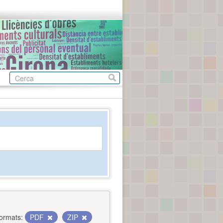
ormats:
PDF
ZIP