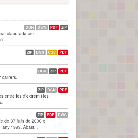
DGN
DWG
PDF
ZIP
onal elaborada per
ó...
ZIP
DGN
CSV
PDF
DGN
ZIP
PDF
r carrers.
ZIP
DGN
PDF
 entre les d’extrem i les
...
ZIP
PDF
DWG
 de 37 fulls de 2000 x
l’any 1999. Abast...