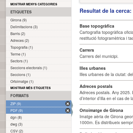
MOSTRAR MENYS CATEGORIES
Resultat de la cerca
ETIQUETES
Girona (9)
Base topogràfica
Delimitacions (3)
Cartografia topogràfica ofic
Barris (2)
restitució fotogramètrica i ta
Adreces (2)
Topografia (1)
Carrers
Terme (1)
Carrers del municipi.
Sectors (1)
Seccions electorals (1)
Illes urbanes
Illes urbanes de la ciutat: de
Seccions (1)
Ortoimatge (1)
Adreces postals
MOSTRAR MÉS ETIQUETES
Adreces postals. Any 2025. L
FORMATS
d’interior d’illa en el cas de
ZIP (9)
Ortoimatge de Girona
PDF (9)
Imatge aèria de Girona geor
dgn (8)
1000m. Es distribueix sempre
dwg (3)
CSV (2)