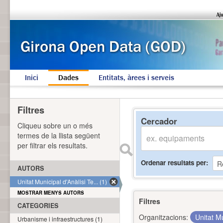
Inici
Dades
Entitats, àrees i serveis
Filtres
Cercador
Cliqueu sobre un o més
termes de la llista següent
per filtrar els resultats.
Ordenar resultats per
AUTORS
Unitat Municipal d'Anàlisi Te... (1)
MOSTRAR MENYS AUTORS
Filtres
CATEGORIES
Organitzacions:
Unitat Mu
Urbanisme i infraestructures (1)