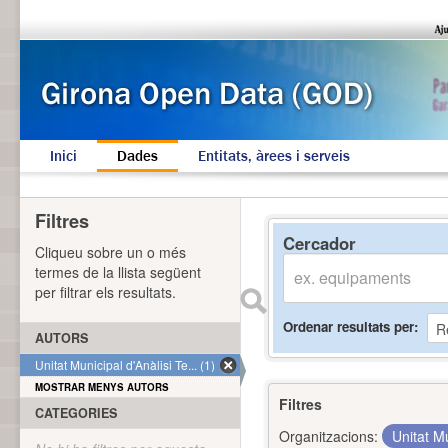
Inici
Dades
Entitats, àrees i serveis
Filtres
Cercador
Cliqueu sobre un o més
termes de la llista següent
per filtrar els resultats.
Ordenar resultats per
AUTORS
Unitat Municipal d'Anàlisi Te... (1)
MOSTRAR MENYS AUTORS
Filtres
CATEGORIES
Organitzacions:
Unitat Mu