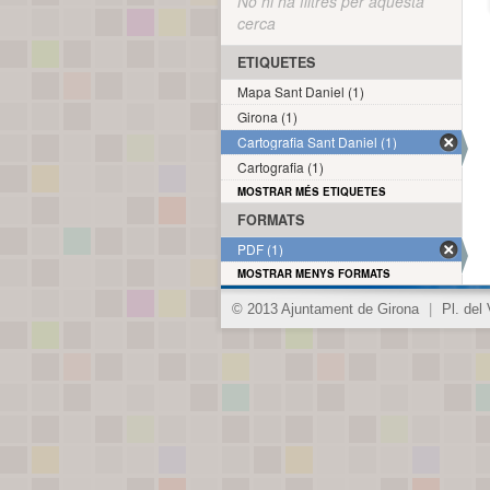
No hi ha filtres per aquesta
cerca
ETIQUETES
Mapa Sant Daniel (1)
Girona (1)
Cartografia Sant Daniel (1)
Cartografia (1)
MOSTRAR MÉS ETIQUETES
FORMATS
PDF (1)
MOSTRAR MENYS FORMATS
© 2013 Ajuntament de Girona
|
Pl. del