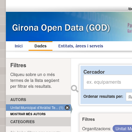
Inici
Dades
Entitats, àrees i serveis
Filtres
Cercador
Cliqueu sobre un o més
termes de la llista següent
per filtrar els resultats.
Ordenar resultats per
AUTORS
Unitat Municipal d'Anàlisi Te... (1)
MOSTRAR MÉS AUTORS
Filtres
CATEGORIES
Organitzacions:
Unitat Mu