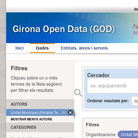
Inici
Dades
Entitats, àrees i serveis
Filtres
Cercador
Cliqueu sobre un o més
termes de la llista següent
per filtrar els resultats.
Ordenar resultats per
AUTORS
Unitat Municipal d'Anàlisi Te... (1)
MOSTRAR MENYS AUTORS
Filtres
CATEGORIES
Organitzacions:
Unitat Mu