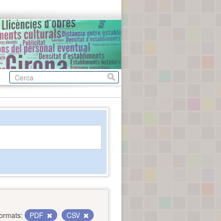
ormats:
PDF
CSV