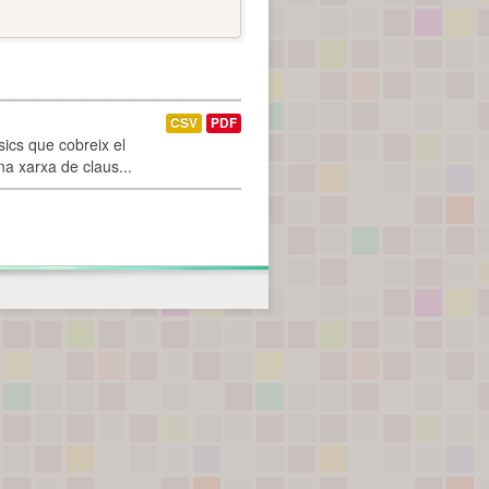
CSV
PDF
ics que cobreix el
na xarxa de claus...