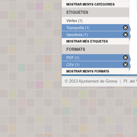
MOSTRAR MENYS CATEGORIES
ETIQUETES
Vèrtex (1)
Topografia (1)
Geodèsia (1)
MOSTRAR MÉS ETIQUETES
FORMATS
PDF (1)
CSV (1)
MOSTRAR MENYS FORMATS
© 2013 Ajuntament de Girona
|
Pl. del