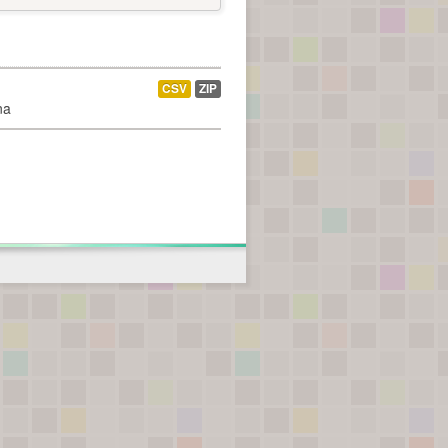
CSV
ZIP
na