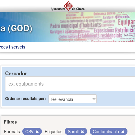
rees i serveis
Cercador
Ordenar resultats per
Filtres
Formats:
CSV
Etiquetes:
Soroll
Contaminació