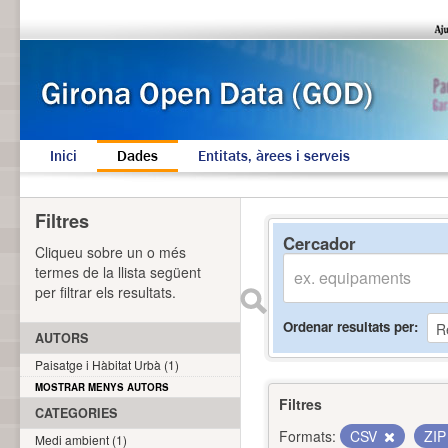
Inici
Dades
Entitats, àrees i serveis
Filtres
Cercador
Cliqueu sobre un o més
termes de la llista següent
per filtrar els resultats.
Ordenar resultats per
AUTORS
Paisatge i Hàbitat Urbà (1)
MOSTRAR MENYS AUTORS
Filtres
CATEGORIES
Formats:
CSV
ZI
Medi ambient (1)