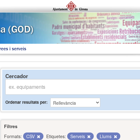
rees i serveis
Cercador
Ordenar resultats per
Filtres
Formats:
CSV
Etiquetes:
Serveis
Llums