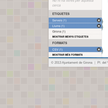
No hi ha filtres per aquesta
cerca
ETIQUETES
Serveis (1)
Llums (1)
Girona (1)
MOSTRAR MENYS ETIQUETES
FORMATS
CSV (1)
MOSTRAR MÉS FORMATS
© 2013 Ajuntament de Girona
|
Pl. del