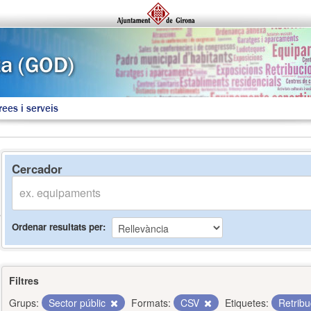
rees i serveis
Cercador
Ordenar resultats per
Filtres
Grups:
Sector públic
Formats:
CSV
Etiquetes:
Retrib