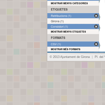
MOSTRAR MENYS CATEGORIES
ETIQUETES
Retribucions (1)
Girona (1)
Consistori (1)
MOSTRAR MENYS ETIQUETES
FORMATS
CSV (1)
MOSTRAR MÉS FORMATS
© 2013 Ajuntament de Girona
|
Pl. del