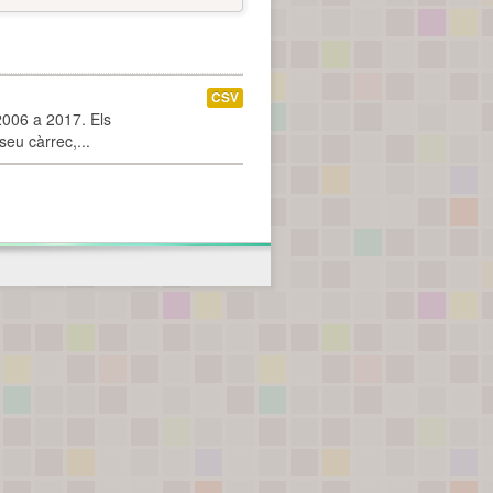
CSV
2006 a 2017. Els
seu càrrec,...