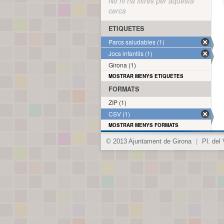
No hi ha filtres per aquesta
cerca
ETIQUETES
Parcs saludables (1)
Jocs infantils (1)
Girona (1)
MOSTRAR MENYS ETIQUETES
FORMATS
ZIP (1)
CSV (1)
MOSTRAR MENYS FORMATS
© 2013 Ajuntament de Girona
|
Pl. del