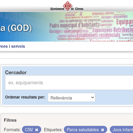
rees i serveis
Cercador
Ordenar resultats per
Filtres
Formats:
CSV
Etiquetes:
Parcs saludables
Jocs infant