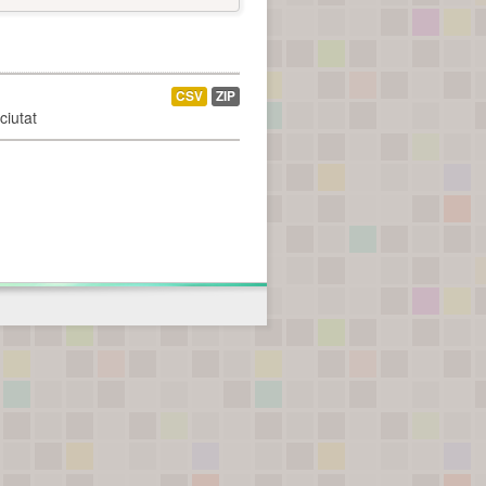
CSV
ZIP
ciutat