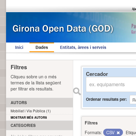
Inici
Dades
Entitats, àrees i serveis
Filtres
Cercador
Cliqueu sobre un o més
termes de la llista següent
per filtrar els resultats.
Ordenar resultats per
AUTORS
Mobiliat i Via Pública (1)
MOSTRAR MÉS AUTORS
Filtres
CATEGORIES
Formats:
CSV
Etiqu