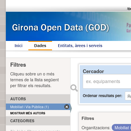
Inici
Dades
Entitats, àrees i serveis
Filtres
Cercador
Cliqueu sobre un o més
termes de la llista següent
per filtrar els resultats.
Ordenar resultats per
AUTORS
Mobiliat i Via Pública (1)
MOSTRAR MÉS AUTORS
Filtres
CATEGORIES
Organitzacions:
Mobiliat 