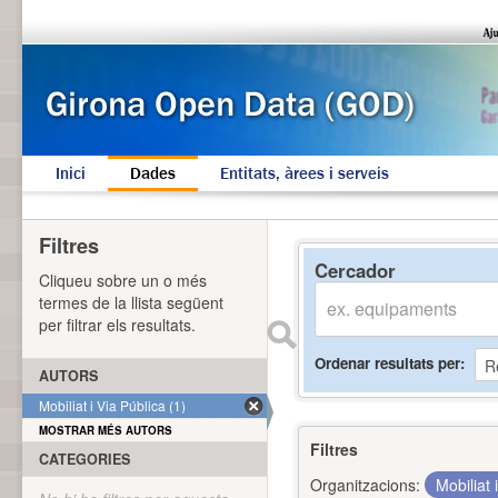
Inici
Dades
Entitats, àrees i serveis
Filtres
Cercador
Cliqueu sobre un o més
termes de la llista següent
per filtrar els resultats.
Ordenar resultats per
AUTORS
Mobiliat i Via Pública (1)
MOSTRAR MÉS AUTORS
Filtres
CATEGORIES
Organitzacions:
Mobiliat 