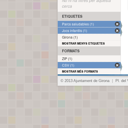
No hi ha filtres per aquesta
cerca
ETIQUETES
Parcs saludables (1)
Jocs infantils (1)
Girona (1)
MOSTRAR MENYS ETIQUETES
FORMATS
ZIP (1)
CSV (1)
MOSTRAR MÉS FORMATS
© 2013 Ajuntament de Girona
|
Pl. del