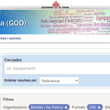
rees i serveis
Cercador
Ordenar resultats per
Filtres
Organitzacions:
Mobiliat i Via Pública
Formats:
CSV
Eti