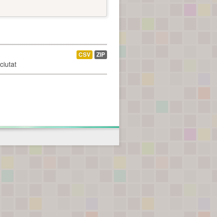
CSV
ZIP
ciutat