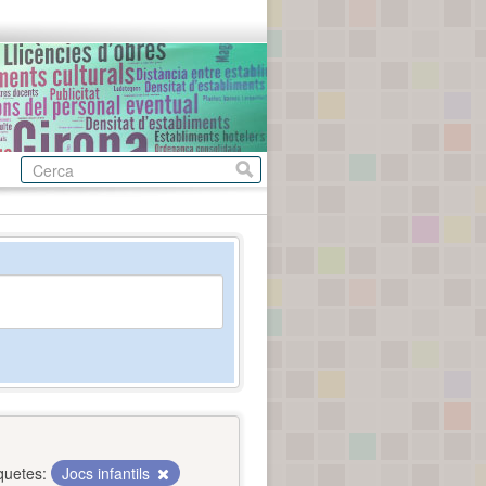
quetes:
Jocs infantils