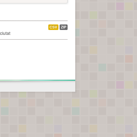
CSV
ZIP
ciutat