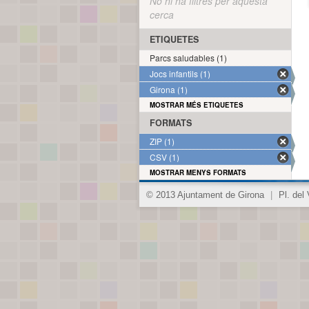
No hi ha filtres per aquesta
cerca
ETIQUETES
Parcs saludables (1)
Jocs infantils (1)
Girona (1)
MOSTRAR MÉS ETIQUETES
FORMATS
ZIP (1)
CSV (1)
MOSTRAR MENYS FORMATS
© 2013 Ajuntament de Girona
|
Pl. del