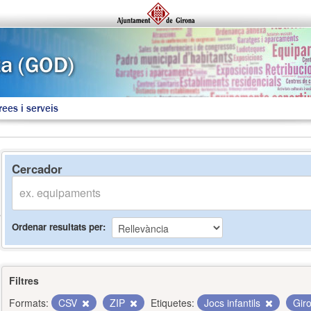
rees i serveis
Cercador
Ordenar resultats per
Filtres
Formats:
CSV
ZIP
Etiquetes:
Jocs infantils
Gir