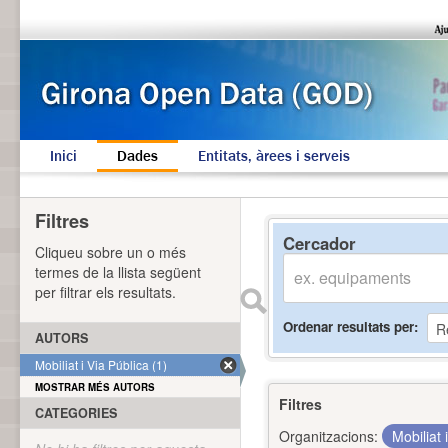
Inici
Dades
Entitats, àrees i serveis
Filtres
Cercador
Cliqueu sobre un o més
termes de la llista següent
per filtrar els resultats.
Ordenar resultats per
AUTORS
Mobiliat i Via Pública (1)
MOSTRAR MÉS AUTORS
Filtres
CATEGORIES
Organitzacions:
Mobiliat 