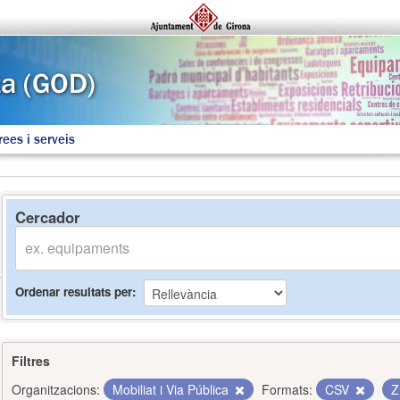
rees i serveis
Cercador
Ordenar resultats per
Filtres
Organitzacions:
Mobiliat i Via Pública
Formats:
CSV
Z