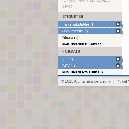
No hi ha filtres per aquesta
cerca
ETIQUETES
Parcs saludables (1)
Jocs infantils (1)
Girona (1)
MOSTRAR MÉS ETIQUETES
FORMATS
ZIP (1)
CSV (1)
MOSTRAR MENYS FORMATS
© 2013 Ajuntament de Girona
|
Pl. del