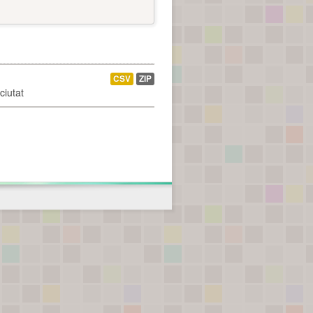
CSV
ZIP
ciutat