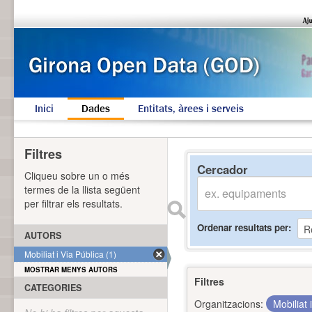
Inici
Dades
Entitats, àrees i serveis
Filtres
Cercador
Cliqueu sobre un o més
termes de la llista següent
per filtrar els resultats.
Ordenar resultats per
AUTORS
Mobiliat i Via Pública (1)
MOSTRAR MENYS AUTORS
Filtres
CATEGORIES
Organitzacions:
Mobiliat 