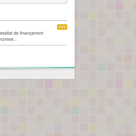
CSV
cessitat de finançament
ecursos...