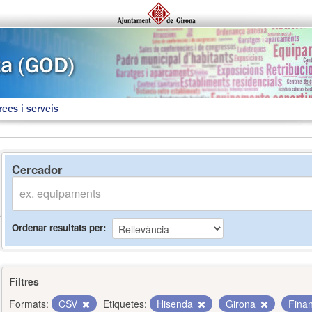
rees i serveis
Cercador
Ordenar resultats per
Filtres
Formats:
CSV
Etiquetes:
Hisenda
Girona
Fina