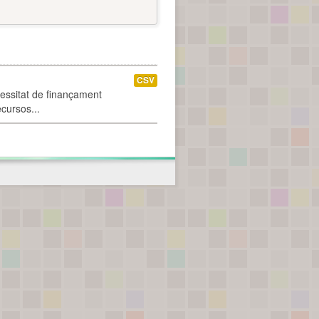
CSV
cessitat de finançament
ecursos...