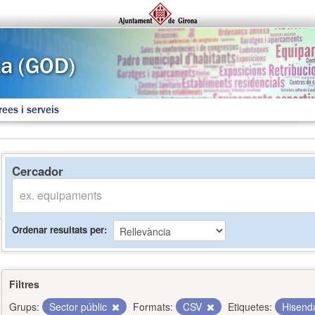
rees i serveis
Cercador
Ordenar resultats per
Filtres
Grups:
Sector públic
Formats:
CSV
Etiquetes:
Hisen